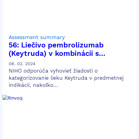
Assessment summary
56: Liečivo pembrolizumab
(Keytruda) v kombinácii s
chemoterapiou obsahujúcou
06. 02. 2024
pemetrexed a platinu na liečbu
NIHO odporúča vyhovieť žiadosti o
dospelých pacientov v prvej línii
kategorizovanie lieku Keytruda v predmetnej
indikácií, nakoľko…
metastatického neskvamózneho
nemalobunkového karcinómu
pľúc