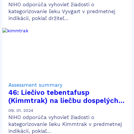
NIHO odporúča vyhovieť žiadosti o
kategorizovanie lieku Vyvgart v predmetnej
indikácií, pokiaľ držiteľ…
Assessment summary
46: Liečivo tebentafusp
(Kimmtrak) na liečbu dospelých
pacientov s neresekovateľným
09. 01. 2024
alebo metastatickým uveálnym
NIHO odporúča vyhovieť žiadosti o
melanómom
kategorizovanie lieku Kimmtrak v predmetnej
indikácií, pokiaľ…