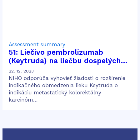
Assessment summary
51: Liečivo pembrolizumab
(Keytruda) na liečbu dospelých
pacientov s metastatickým
22. 12. 2023
kolorektálnym karcinómom
NIHO odporúča vyhovieť žiadosti o rozšírenie
indikačného obmedzenia lieku Keytruda o
indikáciu metastatický kolorektálny
karcinóm…