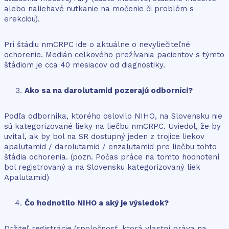
alebo naliehavé nutkanie na močenie či problém s
erekciou).
Pri štádiu nmCRPC ide o aktuálne o nevyliečiteľné
ochorenie. Medián celkového prežívania pacientov s týmto
štádiom je cca 40 mesiacov od diagnostiky.
Ako sa na darolutamid pozerajú odborníci?
Podľa odborníka, ktorého oslovilo NIHO, na Slovensku nie
sú kategorizované lieky na liečbu nmCRPC. Uviedol, že by
uvítal, ak by bol na SR dostupný jeden z trojice liekov
apalutamid / darolutamid / enzalutamid pre liečbu tohto
štádia ochorenia. (pozn. Počas práce na tomto hodnotení
bol registrovaný a na Slovensku kategorizovaný liek
Apalutamid)
Čo hodnotilo NIHO a aký je výsledok?
Držiteľ registrácie (spoločnosť, ktorá vlastní práva na