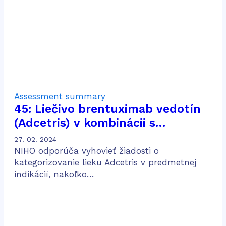
Assessment summary
45: Liečivo brentuximab vedotín
(Adcetris) v kombinácii s
doxorubicínom, vinblastínom a
27. 02. 2024
dakarbazínom (AVD) na liečbu
NIHO odporúča vyhovieť žiadosti o
dospelých pacientov s predtým
kategorizovanie lieku Adcetris v predmetnej
indikácií, nakoľko…
neliečeným CD30 pozitívnym
Hodgkinovým lymfómom v štádiu
IV