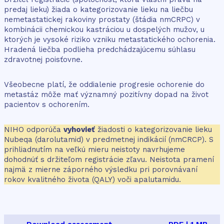
predaj lieku) žiada o kategorizovanie lieku na liečbu
nemetastatickej rakoviny prostaty (štádia nmCRPC) v
kombinácii chemickou kastráciou u dospelých mužov, u
ktorých je vysoké riziko vzniku metastatického ochorenia.
Hradená liečba podlieha predchádzajúcemu súhlasu
zdravotnej poisťovne.
Všeobecne platí, že oddialenie progresie ochorenie do
metastáz môže mať významný pozitívny dopad na život
pacientov s ochorením.
NIHO odporúča
vyhovieť
žiadosti o kategorizovanie lieku
Nubeqa (darolutamid) v predmetnej indikácií (nmCRCP). S
prihliadnutím na veľkú mieru neistoty navrhujeme
dohodnúť s držiteľom registrácie zľavu. Neistota pramení
najmä z mierne záporného výsledku pri porovnávaní
rokov kvalitného života (QALY) voči apalutamidu.