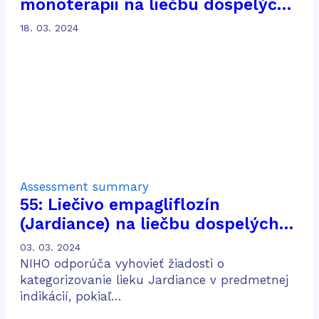
monoterapii na liečbu dospelých
pacientov s pokročilým
18. 03. 2024
karcinómom z renálnych buniek
po predchádzajúcej liečbe
Assessment summary
55: Liečivo empagliflozín
(Jardiance) na liečbu dospelých
pacientov s chronickou chorobou
03. 03. 2024
obličiek
NIHO odporúča vyhovieť žiadosti o
kategorizovanie lieku Jardiance v predmetnej
indikácií, pokiaľ…