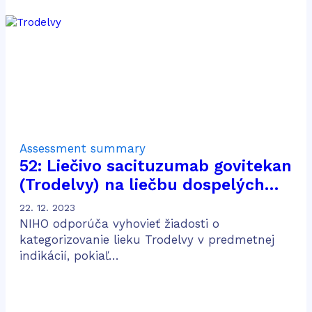
Assessment summary
52: Liečivo sacituzumab govitekan
(Trodelvy) na liečbu dospelých
pacientov s pokročilým trojito
22. 12. 2023
negatívnym karcinómom prsníka,
NIHO odporúča vyhovieť žiadosti o
ktorí podstúpili dve alebo viac
kategorizovanie lieku Trodelvy v predmetnej
indikácií, pokiaľ…
systémových terapií