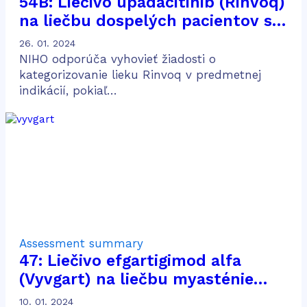
54B: Liečivo upadacitinib (Rinvoq)
na liečbu dospelých pacientov so
stredne ťažkou až ťažkou
26. 01. 2024
aktívnou Crohnovou chorobou po
NIHO odporúča vyhovieť žiadosti o
predošlej konvenčnej a biologickej
kategorizovanie lieku Rinvoq v predmetnej
indikácií, pokiaľ…
liečbe
Assessment summary
47: Liečivo efgartigimod alfa
(Vyvgart) na liečbu myasténie
gravis
10. 01. 2024