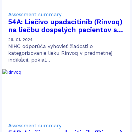
Assessment summary
54A: Liečivo upadacitinib (Rinvoq)
na liečbu dospelých pacientov so
stredne ťažkou až ťažkou
26. 01. 2024
aktívnou ulceróznou kolitídou po
NIHO odporúča vyhovieť žiadosti o
predošlej konvenčnej a biologickej
kategorizovanie lieku Rinvoq v predmetnej
indikácií, pokiaľ…
liečbe
Assessment summary