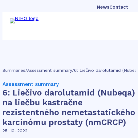
News
Contact
Summaries
/
Assessment summary
/
Assessment summary
6: Liečivo darolutamid (Nubeqa)
na liečbu kastračne
rezistentného nemetastatického
karcinómu prostaty (nmCRCP)
25. 10. 2022