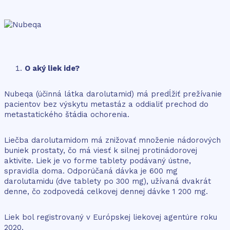
O aký liek ide?
Nubeqa (účinná látka darolutamid) má predĺžiť prežívanie
pacientov bez výskytu metastáz a oddialiť prechod do
metastatického štádia ochorenia.
Liečba darolutamidom má znižovať množenie nádorových
buniek prostaty, čo má viesť k silnej protinádorovej
aktivite. Liek je vo forme tablety podávaný ústne,
spravidla doma. Odporúčaná dávka je 600 mg
darolutamidu (dve tablety po 300 mg), užívaná dvakrát
denne, čo zodpovedá celkovej dennej dávke 1 200 mg.
Liek bol registrovaný v Európskej liekovej agentúre roku
2020.