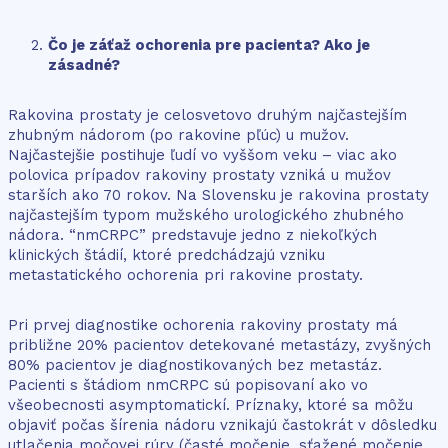
Čo je záťaž ochorenia pre pacienta? Ako je
zásadné?
Rakovina prostaty je celosvetovo druhým najčastejším
zhubným nádorom (po rakovine pľúc) u mužov.
Najčastejšie postihuje ľudí vo vyššom veku – viac ako
polovica prípadov rakoviny prostaty vzniká u mužov
starších ako 70 rokov. Na Slovensku je rakovina prostaty
najčastejším typom mužského urologického zhubného
nádora. “nmCRPC” predstavuje jedno z niekoľkých
klinických štádií, ktoré predchádzajú vzniku
metastatického ochorenia pri rakovine prostaty.
Pri prvej diagnostike ochorenia rakoviny prostaty má
približne 20% pacientov detekované metastázy, zvyšných
80% pacientov je diagnostikovaných bez metastáz.
Pacienti s štádiom nmCRPC sú popisovaní ako vo
všeobecnosti asymptomatickí. Príznaky, ktoré sa môžu
objaviť počas šírenia nádoru vznikajú častokrát v dôsledku
utlačenia močovej rúry (časté močenie, sťažené močenie