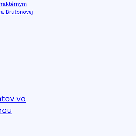
ntov vo
nou