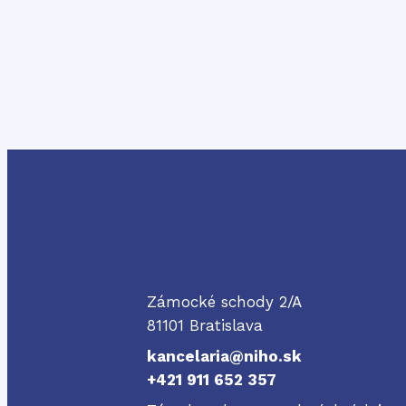
NIHO
Zámocké schody 2/A
81101 Bratislava
kancelaria@niho.sk
+421 911 652 357