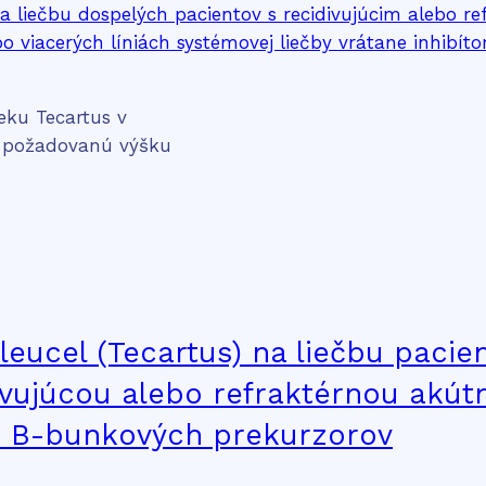
eku Tecartus v
aví požadovanú výšku
eucel (Tecartus) na liečbu pacie
divujúcou alebo refraktérnou akút
) B-bunkových prekurzorov