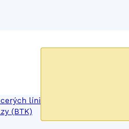
eucel (Tecartus) na liečbu dospel
 refraktérnym lymfómom z plášťov
erých líniách systémovej liečby 
ázy (BTK)