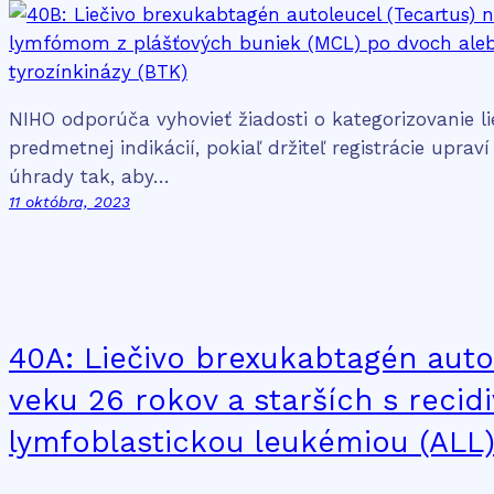
NIHO odporúča vyhovieť žiadosti o kategorizovanie li
predmetnej indikácií, pokiaľ držiteľ registrácie upr
úhrady tak, aby…
11 októbra, 2023
40A: Liečivo brexukabtagén autol
veku 26 rokov a starších s reci
lymfoblastickou leukémiou (ALL