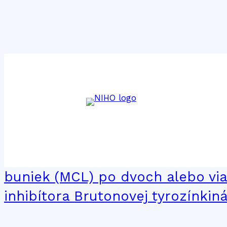
Značka:
Tecartus
40B: Liečivo brexukabtagén autol
pacientov s recidivujúcim alebo
buniek (MCL) po dvoch alebo viac
inhibítora Brutonovej tyrozínkin