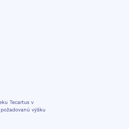
eku Tecartus v
aví požadovanú výšku