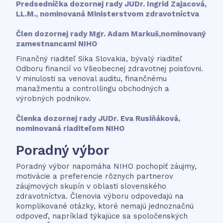
Predsedníčka dozornej rady JUDr. Ingrid Zajacová,
LL.M.,
nominovaná Ministerstvom zdravotníctva
Člen dozornej rady Mgr. Adam Markuš,
nominovaný
zamestnancami NIHO
Finančný riaditeľ Sika Slovakia, bývalý riaditeľ
Odboru financií vo Všeobecnej zdravotnej poisťovni.
V minulosti sa venoval auditu, finančnému
manažmentu a controllingu obchodných a
výrobných podnikov.
Členka dozornej rady JUDr. Eva Rusiňáková,
nominovaná riaditeľom NIHO
Poradný výbor
Poradný výbor napomáha NIHO pochopiť záujmy,
motivácie a preferencie rôznych partnerov
záujmových skupín v oblasti slovenského
zdravotníctva. Členovia výboru odpovedajú na
komplikované otázky, ktoré nemajú jednoznačnú
odpoveď, napríklad týkajúce sa spoločenských