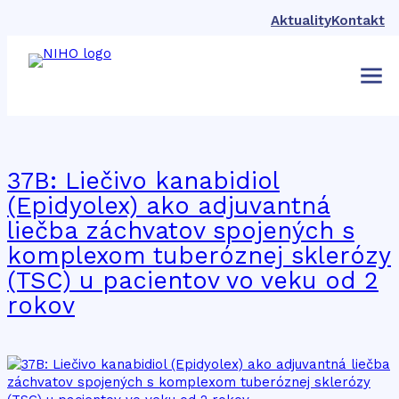
Aktuality
Kontakt
Značka:
kanabidiol
37B: Liečivo kanabidiol
(Epidyolex) ako adjuvantná
liečba záchvatov spojených s
komplexom tuberóznej sklerózy
(TSC) u pacientov vo veku od 2
rokov