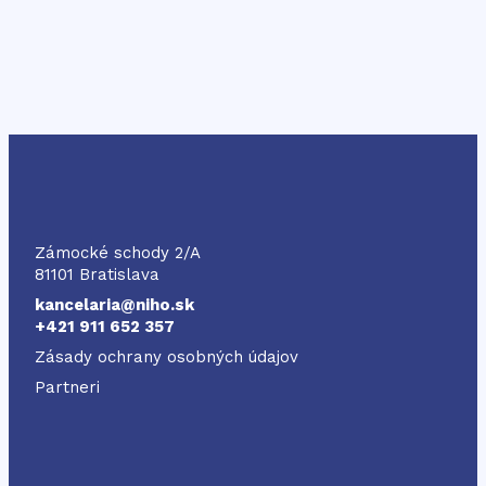
NIHO
Zámocké schody 2/A
81101 Bratislava
kancelaria@niho.sk
+421 911 652 357
Zásady ochrany osobných údajov
Partneri