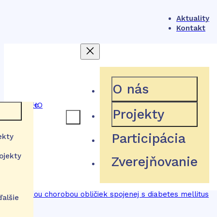
Značka:
finerenón
Aktuality
Kontakt
O nás
9: Liečivo finerenón (Kerendia)
na liečbu pacientov s
Projekty
chronickou chorobou obličiek
 rámec
Participácia
spojenej s diabetes mellitus 2.
ekty
typu
ojekty
Zverejňovanie
a
stém
tútu
izácie
ďalšie