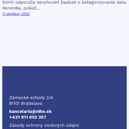
NIHO odporúča nevyhovieť žiadosti o kategorizovanie lieku
Kerendia, pokiaľ…
11 októbra, 2022
NIHO
Zámocké schody 2/A
81101 Bratislava
kancelaria@niho.sk
+421 911 652 357
Zásady ochrany osobných údajov