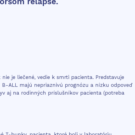
koršom relapse.
ie je liečené, vedie k smrti pacienta. Predstavuje
nou B-ALL majú nepriaznivú prognózu a nízku odpoveď
yv aj na rodinných príslušníkov pacienta (potreba
é T-bunky, pacienta, ktoré boli v laboratóriu