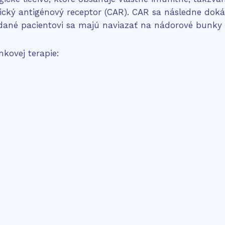
rický antigénový receptor (CAR). CAR sa následne do
ané pacientovi sa majú naviazať na nádorové bunky a
kovej terapie: