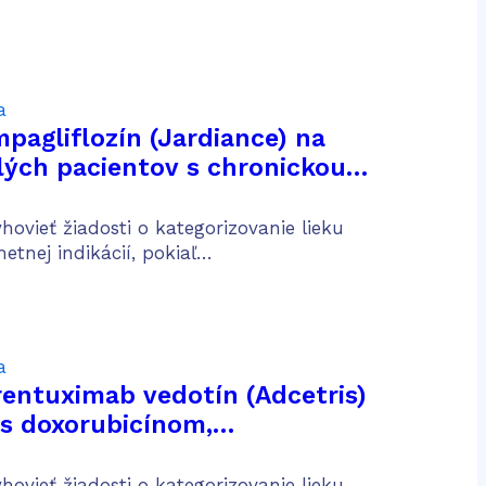
niek po predchádzajúcej
a
mpagliflozín (Jardiance) na
lých pacientov s chronickou
ičiek
ovieť žiadosti o kategorizovanie lieku
etnej indikácií, pokiaľ…
a
brentuximab vedotín (Adcetris)
 s doxorubicínom,
 a dakarbazínom (AVD) na
lých pacientov s predtým
ovieť žiadosti o kategorizovanie lieku