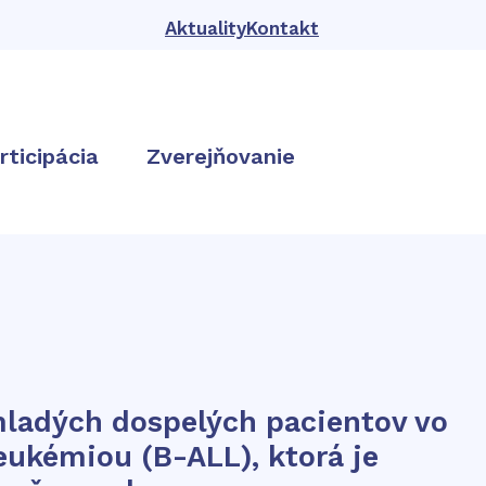
Aktuality
Kontakt
rticipácia
Zverejňovanie
 mladých dospelých pacientov vo
eukémiou (B-ALL), ktorá je