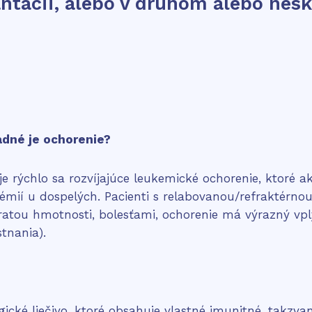
lantácii, alebo v druhom alebo nes
adné je ochorenie?
ýchlo sa rozvíjajúce leukemické ochorenie, ktoré ak n
kémií u dospelých. Pacienti s relabovanou/refraktér
tratou hmotnosti, bolesťami, ochorenie má výrazný vpl
tnania).
cké liečivo, ktoré obsahuje vlastné imunitné, takzvan