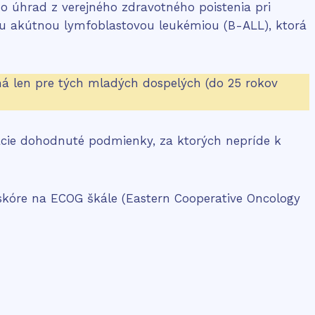
 do úhrad z verejného zdravotného poistenia pri
ou akútnou lymfoblastovou leukémiou (B-ALL), ktorá
á len pre tých mladých dospelých (do 25 rokov
ácie dohodnuté podmienky, za ktorých nepríde k
 skóre na ECOG škále (Eastern Cooperative Oncology