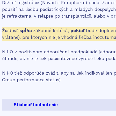
Držiteľ registrácie (Novartis Europharm) podal žiados
použití na liečbu pediatrických a mladých dospelýc
je refraktérna, v relapse po transplantácii, alebo v
Žiadosť
spĺňa
zákonné kritériá,
pokiaľ
bude doplnené
vrátane), pre ktorých nie je vhodná liečba inozutu
NIHO v pozitívnom odporúčaní predpokladá jednorazo
úhrade, ak nie je liek pacientovi po výrobe lieku pod
NIHO tiež odporúča zvážiť, aby sa liek indikoval le
Group performance status).
Stiahnuť hodnotenie