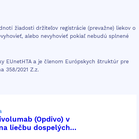
otí žiadosti držiteľov registrácie (prevažne) liekov o
evyhovieť, alebo nevyhovieť pokiaľ nebudú splnené
iky EUnetHTA a je členom Európskych štruktúr pre
a 358/2021 Z.z.
a
nivolumab (Opdivo) v
na liečbu dospelých
pokročilým karcinómom z