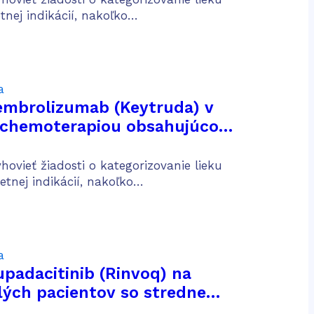
CD30 pozitívnym Hodgkinovým
tnej indikácií, nakoľko…
štádiu IV
a
pembrolizumab (Keytruda) v
s chemoterapiou obsahujúcou
 platinu na liečbu dospelých
rvej línii metastatického
ovieť žiadosti o kategorizovanie lieku
eho nemalobunkového
tnej indikácií, nakoľko…
ľúc
a
upadacitinib (Rinvoq) na
lých pacientov so stredne
žkou aktívnou ulceróznou