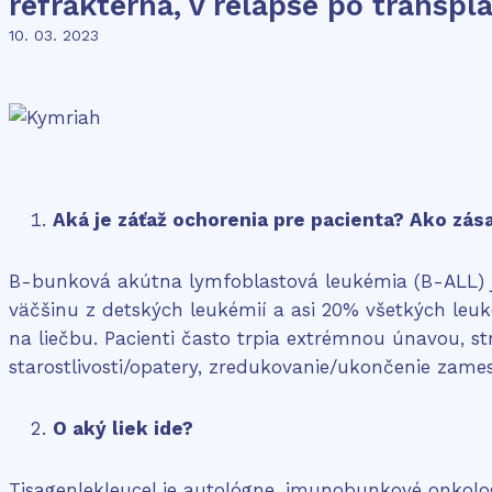
refraktérna, v relapse po transp
10. 03. 2023
Aká je záťaž ochorenia pre pacienta? Ako zás
B-bunková akútna lymfoblastová leukémia (B-ALL) je r
väčšinu z detských leukémií a asi 20% všetkých leu
na liečbu. Pacienti často trpia extrémnou únavou, s
starostlivosti/opatery, zredukovanie/ukončenie zames
O aký liek ide?
Tisagenlekleucel je autológne, imunobunkové onkologi