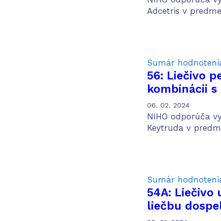
neliečeným 
Adcetris v predme
lymfómom v 
Sumár hodnoteni
56: Liečivo 
kombinácii 
pemetrexed a
06. 02. 2024
pacientov v p
NIHO odporúča vyh
neskvamózn
Keytruda v predme
karcinómu p
Sumár hodnoteni
54A: Liečivo 
liečbu dospe
ťažkou až ťa