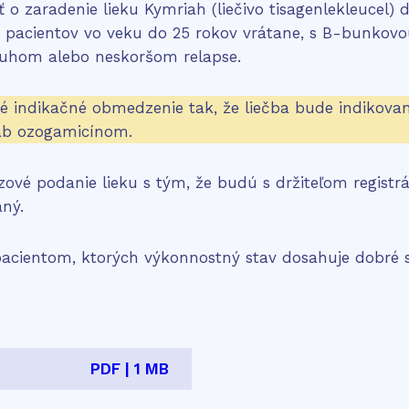
ť o zaradenie lieku Kymriah (liečivo tisagenlekleucel)
h pacientov vo veku do 25 rokov vrátane, s B-bunkov
 druhom alebo neskoršom relapse.
 indikačné obmedzenie tak, že liečba bude indikovan
mab ozogamicínom.
vé podanie lieku s tým, že budú s držiteľom registr
aný.
n pacientom, ktorých výkonnostný stav dosahuje dobré
PDF | 1 MB