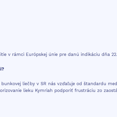
ie v rámci Európskej únie pre danú indikáciu dňa 22.
ci?
bunkovej liečby v SR nás vzďaľuje od štandardu medic
orizovanie lieku Kymriah podporiť frustráciu zo zaos