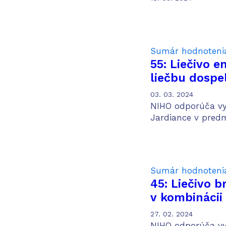
renálnych bu
liečbe
Sumár hodnoteni
55: Liečivo e
liečbu dospe
chorobou obl
03. 03. 2024
NIHO odporúča vyh
Jardiance v predm
Sumár hodnoteni
45: Liečivo 
v kombinácii
vinblastínom
27. 02. 2024
liečbu dospe
NIHO odporúča vyh