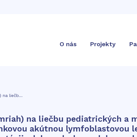
O nás
Projekty
Pa
21A: Liečivo tisagenlekleucel (Kymriah) na liečbu pediatrických a mladých dospelých pacientov vo veku do 25 rokov vrátane, s B-bunkovou akútnou lymfoblastovou leukémiou (B-ALL), ktorá je refraktérna, v relapse po transplantácii, alebo v druhom alebo neskoršom relapse.
ymriah) na liečbu pediatrických a
unkovou akútnou lymfoblastovou l