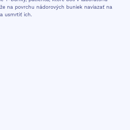
káže na povrchu nádorových buniek naviazať na
 usmrtiť ich.