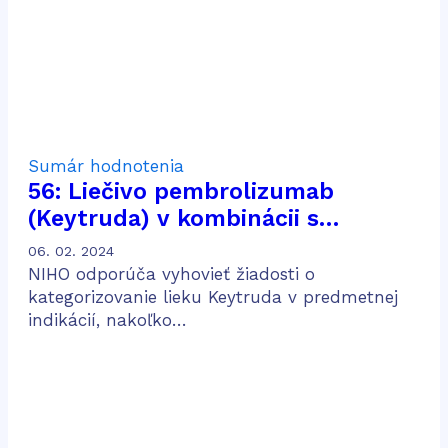
IV
Sumár hodnotenia
56: Liečivo pembrolizumab
(Keytruda) v kombinácii s
chemoterapiou obsahujúcou
06. 02. 2024
pemetrexed a platinu na liečbu
NIHO odporúča vyhovieť žiadosti o
dospelých pacientov v prvej línii
kategorizovanie lieku Keytruda v predmetnej
indikácií, nakoľko…
metastatického neskvamózneho
nemalobunkového karcinómu
pľúc