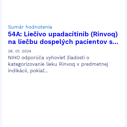
Sumár hodnotenia
54A: Liečivo upadacitinib (Rinvoq)
na liečbu dospelých pacientov so
stredne ťažkou až ťažkou
26. 01. 2024
aktívnou ulceróznou kolitídou po
NIHO odporúča vyhovieť žiadosti o
predošlej konvenčnej a biologickej
kategorizovanie lieku Rinvoq v predmetnej
indikácií, pokiaľ…
liečbe