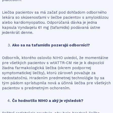
Liečba pacientov sa má začať pod dohľadom odborného
lekára so skúsenosťami v liečbe pacientov s amyloidózou
alebo kardiomyopatiou. Odporúčaná dávka je jedna
kapsula Vyndaqelu 61 mg (tafamidis) podávaná ústne
jedenkrát denne.
Ako sa na tafamidis pozerajú odborníci?
Odborník, ktorého oslovilo NIHO uviedol, že momentálne
pre všetkých pacientov s wtATTR-CM nie je k dispozícii
žiadna farmakologická liečba (okrem podpornej
symptomatickej liečby), ktorú zároveň považuje za
nedostatočnú. Hradením predmetnej technológie by sa
tým pádom sprístupnila nová a účinná liečba pre všetkých
pacientov s predmetným ochorením.
Čo hodnotilo NIHO a aký je výsledok?