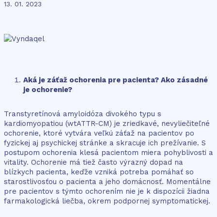
13. 01. 2023
Aká je záťaž ochorenia pre pacienta? Ako zásadné
je ochorenie?
Transtyretínová amyloidóza divokého typu s
kardiomyopatiou (wtATTR-CM) je zriedkavé, nevyliečiteľné
ochorenie, ktoré vytvára veľkú záťaž na pacientov po
fyzickej aj psychickej stránke a skracuje ich prežívanie. S
postupom ochorenia klesá pacientom miera pohyblivosti a
vitality. Ochorenie má tiež často výrazný dopad na
blízkych pacienta, keďže vzniká potreba pomáhať so
starostlivosťou o pacienta a jeho domácnosť. Momentálne
pre pacientov s týmto ochorením nie je k dispozícii žiadna
farmakologická liečba, okrem podpornej symptomatickej.