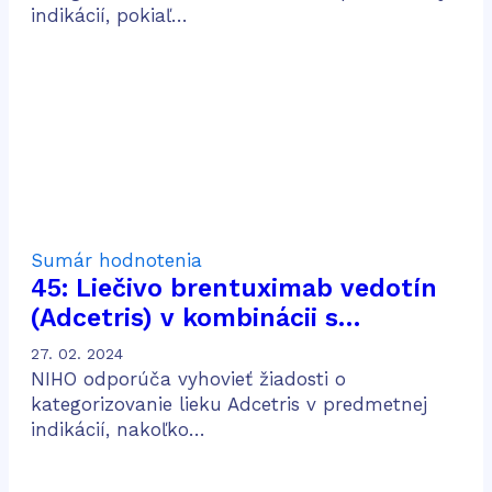
indikácií, pokiaľ…
Sumár hodnotenia
45: Liečivo brentuximab vedotín
(Adcetris) v kombinácii s
doxorubicínom, vinblastínom a
27. 02. 2024
dakarbazínom (AVD) na liečbu
NIHO odporúča vyhovieť žiadosti o
dospelých pacientov s predtým
kategorizovanie lieku Adcetris v predmetnej
indikácií, nakoľko…
neliečeným CD30 pozitívnym
Hodgkinovým lymfómom v štádiu