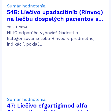
Sumár hodnotenia
54B: Liečivo upadacitinib (Rinvoq)
na liečbu dospelých pacientov so
stredne ťažkou až ťažkou
26. 01. 2024
aktívnou Crohnovou chorobou po
NIHO odporúča vyhovieť žiadosti o
predošlej konvenčnej a biologickej
kategorizovanie lieku Rinvoq v predmetnej
indikácií, pokiaľ…
liečbe
Sumár hodnotenia
47: Liečivo efgartigimod alfa