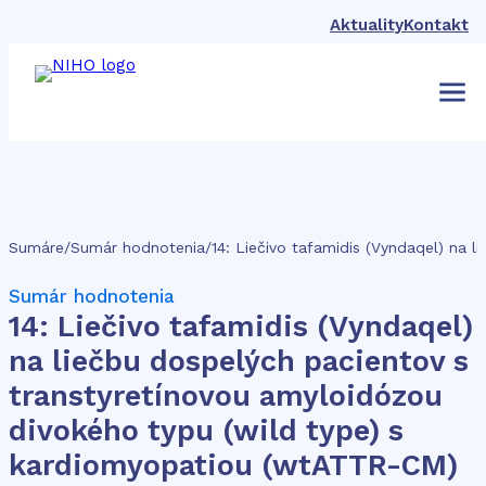
Aktuality
Kontakt
Sumáre
/
Sumár hodnotenia
/
Sumár hodnotenia
14: Liečivo tafamidis (Vyndaqel)
na liečbu dospelých pacientov s
transtyretínovou amyloidózou
divokého typu (wild type) s
kardiomyopatiou (wtATTR-CM)