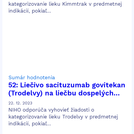
melanómom
kategorizovanie lieku Kimmtrak v predmetnej
indikácií, pokiaľ…
Sumár hodnotenia
52: Liečivo sacituzumab govitekan
(Trodelvy) na liečbu dospelých
pacientov s pokročilým trojito
22. 12. 2023
negatívnym karcinómom prsníka,
NIHO odporúča vyhovieť žiadosti o
ktorí podstúpili dve alebo viac
kategorizovanie lieku Trodelvy v predmetnej
indikácií, pokiaľ…
systémových terapií