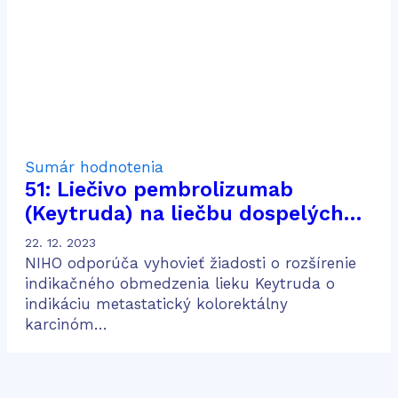
Sumár hodnotenia
51: Liečivo pembrolizumab
(Keytruda) na liečbu dospelých
pacientov s metastatickým
22. 12. 2023
kolorektálnym karcinómom
NIHO odporúča vyhovieť žiadosti o rozšírenie
indikačného obmedzenia lieku Keytruda o
indikáciu metastatický kolorektálny
karcinóm…