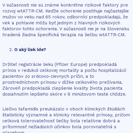
V súčasnosti nie sú známe konkrétne rizikové faktory pre
rozvoj wtATTR-CM. Keďže ochorenie postihuje najčastejšie
mužov vo veku nad 65 rokov, odborníci predpokladajú, že
vek a pohlavie môžu byť jedným z hlavných rizikových
faktorov tohto ochorenia. V súčasnosti nie je na Slovensku
hradená žiadna špecifická terapia na liečbu wtATTR-CM.
O aký liek ide?
Držiteľ registrácie lieku (Pfizer Europe) predpokladá
prínos v redukcii celkovej mortality a počtu hospitalizácií
pacientov zo srdcovo-cievnych príčin, a to
prostredníctvom prínosu v dĺžke celkového prežívania.
Zároveň predpokladá zlepšenie kvality života pacienta
dosiahnutím lepšieho skóre v 6 minútovom teste chôdze.
Liečivo tafamidis preukázalo v oboch klinických štúdiách
štatisticky významné a klinicky relevantné prínosy, pričom
celková tolerovateľnosť liečby bola relatívne dobrá a
prítomnosť nežiadúcich účinkov bola porovnateľná s
placebom.