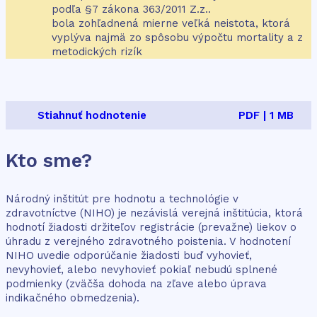
podľa §7 zákona 363/2011 Z.z..
bola zohľadnená mierne veľká neistota, ktorá
vyplýva najmä zo spôsobu výpočtu mortality a z
metodických rizík
Stiahnuť hodnotenie
PDF | 1 MB
Kto sme?
Národný inštitút pre hodnotu a technológie v
zdravotníctve (NIHO) je nezávislá verejná inštitúcia, ktorá
hodnotí žiadosti držiteľov registrácie (prevažne) liekov o
úhradu z verejného zdravotného poistenia. V hodnotení
NIHO uvedie odporúčanie žiadosti buď vyhovieť,
nevyhovieť, alebo nevyhovieť pokiaľ nebudú splnené
podmienky (zväčša dohoda na zľave alebo úprava
indikačného obmedzenia).