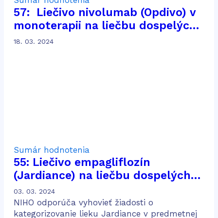
57: Liečivo nivolumab (Opdivo) v
monoterapii na liečbu dospelých
pacientov s pokročilým
18. 03. 2024
karcinómom z renálnych buniek
po predchádzajúcej liečbe
Sumár hodnotenia
55: Liečivo empagliflozín
(Jardiance) na liečbu dospelých
pacientov s chronickou chorobou
03. 03. 2024
obličiek
NIHO odporúča vyhovieť žiadosti o
kategorizovanie lieku Jardiance v predmetnej