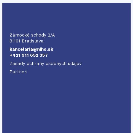
NIHO
Zámocké schody 2/A
81101 Bratislava
kancelaria@niho.sk
+421 911 652 357
Zásady ochrany osobných údajov
Partneri
Odkaz