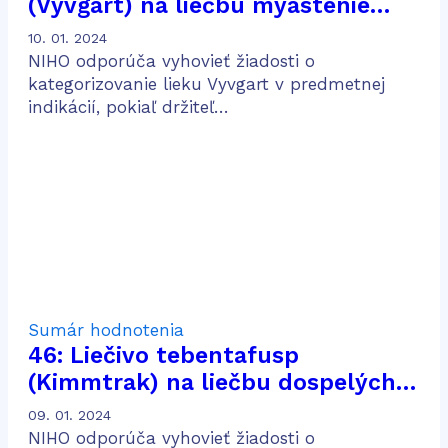
(Vyvgart) na liečbu myasténie
gravis
10. 01. 2024
NIHO odporúča vyhovieť žiadosti o
kategorizovanie lieku Vyvgart v predmetnej
indikácií, pokiaľ držiteľ…
Sumár hodnotenia
46: Liečivo tebentafusp
(Kimmtrak) na liečbu dospelých
pacientov s neresekovateľným
09. 01. 2024
alebo metastatickým uveálnym
NIHO odporúča vyhovieť žiadosti o