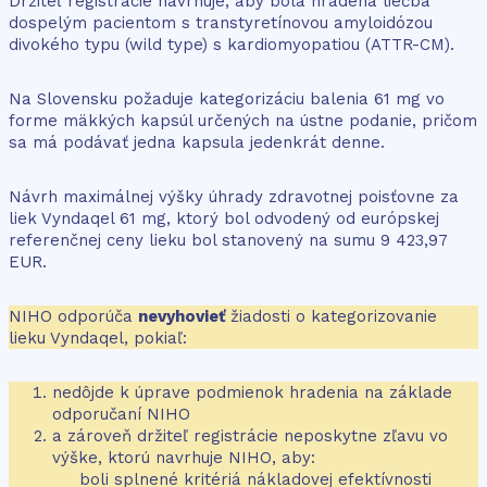
Držiteľ registrácie navrhuje, aby bola hradená liečba
dospelým pacientom s transtyretínovou amyloidózou
divokého typu (wild type) s kardiomyopatiou (ATTR-CM).
Na Slovensku požaduje kategorizáciu balenia 61 mg vo
forme mäkkých kapsúl určených na ústne podanie, pričom
sa má podávať jedna kapsula jedenkrát denne.
Návrh maximálnej výšky úhrady zdravotnej poisťovne za
liek Vyndaqel 61 mg, ktorý bol odvodený od európskej
referenčnej ceny lieku bol stanovený na sumu 9 423,97
EUR.
NIHO odporúča
nevyhovieť
žiadosti o kategorizovanie
lieku Vyndaqel, pokiaľ:
nedôjde k úprave podmienok hradenia na základe
odporučaní NIHO
a zároveň držiteľ registrácie neposkytne zľavu vo
výške, ktorú navrhuje NIHO, aby:
boli splnené kritériá nákladovej efektívnosti