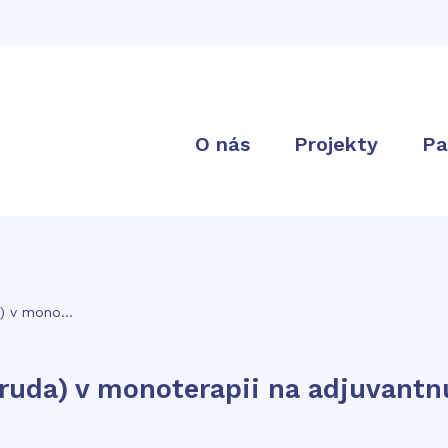
O nás
Projekty
Pa
34: Liečivo pembrolizumab (Keytruda) v monoterapii na adjuvantnú liečbu malígneho melanómu
truda) v monoterapii na adjuvant