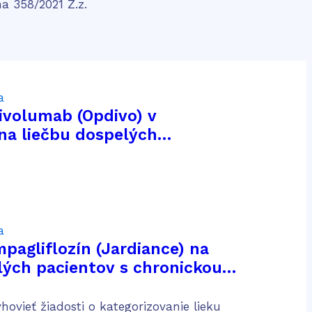
a 358/2021 Z.z.
a
nivolumab (Opdivo) v
na liečbu dospelých
pokročilým karcinómom z
niek po predchádzajúcej
a
mpagliflozín (Jardiance) na
lých pacientov s chronickou
ičiek
ovieť žiadosti o kategorizovanie lieku