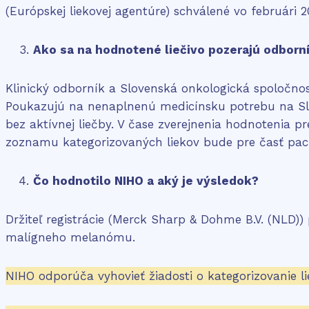
(Európskej liekovej agentúre) schválené vo februári 20
Ako sa na hodnotené liečivo pozerajú odborn
Klinický odborník a Slovenská onkologická spoločnos
Poukazujú na nenaplnenú medicínsku potrebu na Sloven
bez aktívnej liečby. V čase zverejnenia hodnotenia p
zoznamu kategorizovaných liekov bude pre časť pacie
Čo hodnotilo NIHO a aký je výsledok?
Držiteľ registrácie (Merck Sharp & Dohme B.V. (NLD)
malígneho melanómu.
NIHO odporúča vyhovieť žiadosti o kategorizovanie li