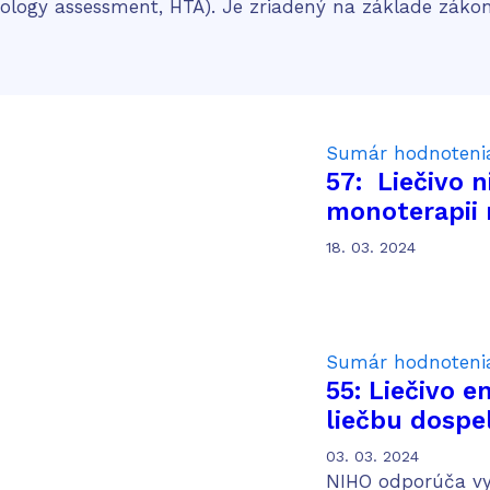
ology assessment, HTA). Je zriadený na základe zákon
Sumár hodnoteni
57: Liečivo 
monoterapii 
pacientov s 
18. 03. 2024
renálnych bu
liečbe
Sumár hodnoteni
55: Liečivo e
liečbu dospe
chorobou obl
03. 03. 2024
NIHO odporúča vyh