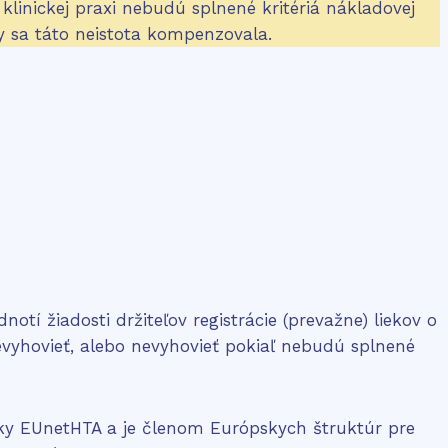
 klinickej praxi nebudú splnené kritériá nákladovej
y sa táto neistota kompenzovala.
otí žiadosti držiteľov registrácie (prevažne) liekov o
evyhovieť, alebo nevyhovieť pokiaľ nebudú splnené
iky EUnetHTA a je členom Európskych štruktúr pre