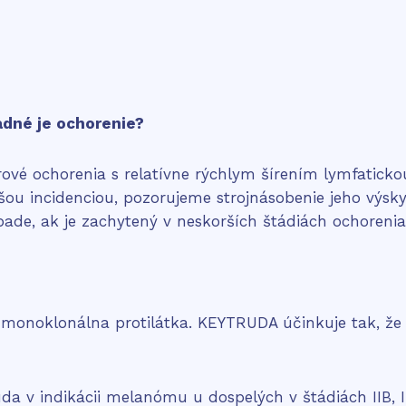
adné je ochorenie?
ové ochorenia s relatívne rýchlym šírením lymfaticko
ou incidenciou, pozorujeme strojnásobenie jeho výsk
ípade, ak je zachytený v neskorších štádiách ochorenia
e monoklonálna protilátka. KEYTRUDA účinkuje tak, 
a v indikácii melanómu u dospelých v štádiách IIB, IIC