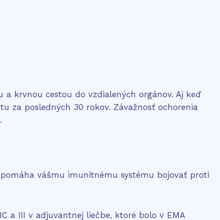
u a krvnou cestou do vzdialených orgánov. Aj keď
ytu za posledných 30 rokov. Závažnosť ochorenia
.
že pomáha vášmu imunitnému systému bojovať proti
 a III v adjuvantnej liečbe, ktoré bolo v EMA