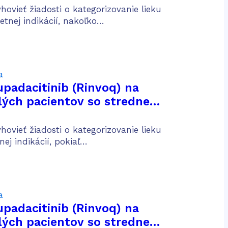
rvej línii metastatického
ovieť žiadosti o kategorizovanie lieku
eho nemalobunkového
tnej indikácií, nakoľko…
ľúc
a
upadacitinib (Rinvoq) na
lých pacientov so stredne
žkou aktívnou ulceróznou
 predošlej konvenčnej a
ovieť žiadosti o kategorizovanie lieku
iečbe
ej indikácií, pokiaľ…
a
upadacitinib (Rinvoq) na
lých pacientov so stredne