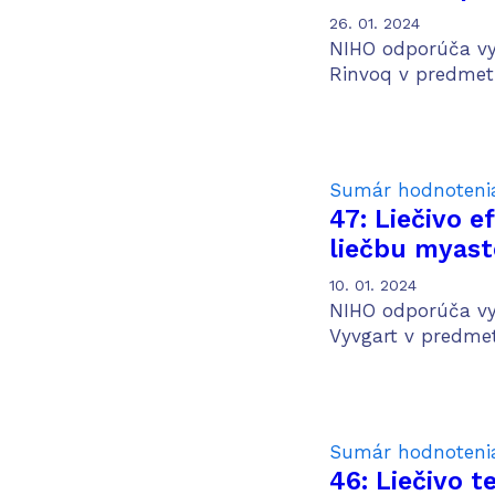
ťažkou až ťa
26. 01. 2024
chorobou po 
NIHO odporúča vyh
biologickej l
Rinvoq v predmetn
Sumár hodnoteni
47: Liečivo e
liečbu myast
10. 01. 2024
NIHO odporúča vyh
Vyvgart v predmetn
Sumár hodnoteni
46: Liečivo 