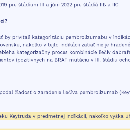
19 pre štádium III a júni 2022 pre štádiá IIB a IIC.
íci?
ť by privítali kategorizáciu pembrolizumabu v indiká
sku, nakoľko v tejto indikácii zatiaľ nie je hradené 
rebieha kategorizačný proces kombinácie liečiv dabraf
ntov (pozitívnych na BRAF mutáciu v III. štádiu ochor
) podal žiadosť o zaradenie liečiva pembrolizumab (Ke
eku Keytruda v predmetnej indikácií, nakoľko výška úh