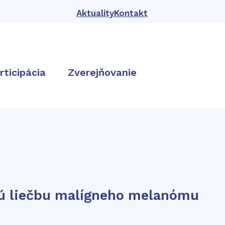
Aktuality
Kontakt
rticipácia
Zverejňovanie
nú liečbu malígneho melanómu