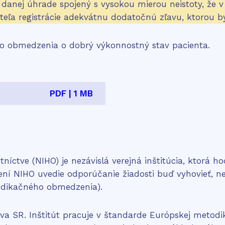
 danej úhrade spojený s vysokou mierou neistoty, že v
teľa registrácie adekvátnu dodatočnú zľavu, ktorou b
o obmedzenia o dobrý výkonnostný stav pacienta.
PDF | 1 MB
ctve (NIHO) je nezávislá verejná inštitúcia, ktorá hodn
ení NIHO uvedie odporúčanie žiadosti buď vyhovieť, n
ndikačného obmedzenia).
va SR. Inštitút pracuje v štandarde Európskej metod