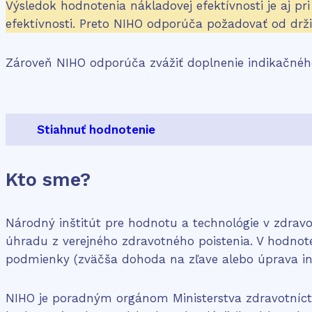
Výsledok hodnotenia nákladovej efektívnosti je aj pri
efektívnosti. Preto NIHO odporúča požadovať od drži
Zároveň NIHO odporúča zvážiť doplnenie indikačnéh
Stiahnuť hodnotenie
Kto sme?
Národný inštitút pre hodnotu a technológie v zdravotní
úhradu z verejného zdravotného poistenia. V hodnot
podmienky (zväčša dohoda na zľave alebo úprava i
NIHO je poradným orgánom Ministerstva zdravotníct