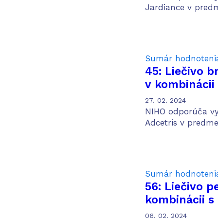
Jardiance v predm
Sumár hodnoteni
45: Liečivo 
v kombinácii
vinblastínom
27. 02. 2024
liečbu dospe
NIHO odporúča vyh
neliečeným 
Adcetris v predme
lymfómom v 
Sumár hodnoteni
56: Liečivo 
kombinácii 
pemetrexed a
06. 02. 2024