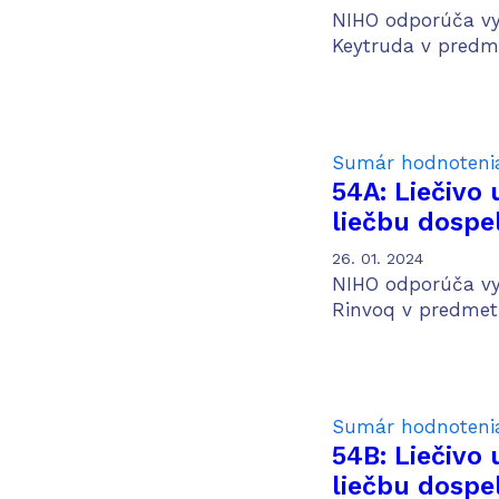
pacientov v p
NIHO odporúča vyh
neskvamózn
Keytruda v predme
karcinómu p
Sumár hodnoteni
54A: Liečivo 
liečbu dospe
ťažkou až ťa
26. 01. 2024
kolitídou po
NIHO odporúča vyh
biologickej l
Rinvoq v predmetn
Sumár hodnoteni
54B: Liečivo 
liečbu dospe