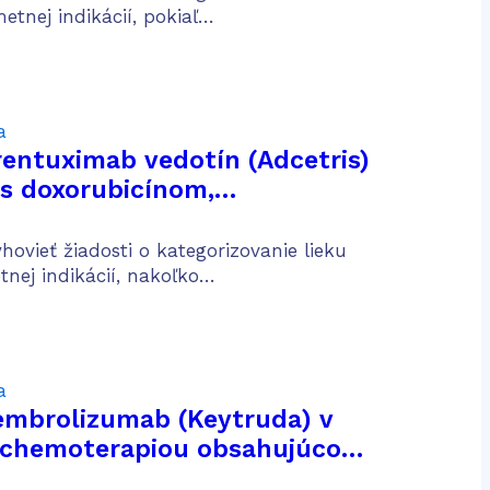
etnej indikácií, pokiaľ…
a
brentuximab vedotín (Adcetris)
 s doxorubicínom,
 a dakarbazínom (AVD) na
lých pacientov s predtým
ovieť žiadosti o kategorizovanie lieku
CD30 pozitívnym Hodgkinovým
tnej indikácií, nakoľko…
štádiu IV
a
pembrolizumab (Keytruda) v
s chemoterapiou obsahujúcou
 platinu na liečbu dospelých