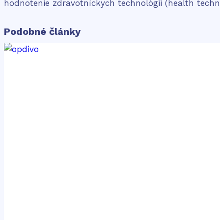
hodnotenie zdravotníckych technológii (health techn
Podobné články