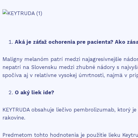
Aká je záťaž ochorenia pre pacienta? Ako zás
Malígny melanóm patrí medzi najagresívnejšie nádor
nepatrí na Slovensku medzi zhubné nádory s najvyšš
spočíva aj v relatívne vysokej úmrtnosti, najmä v pr
O aký liek ide?
KEYTRUDA obsahuje liečivo pembrolizumab, ktorý j
rakovine.
Predmetom tohto hodnotenia je použitie lieku Keytrud