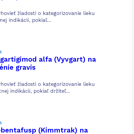
žkou aktívnou Crohnovou
predošlej konvenčnej a
ovieť žiadosti o kategorizovanie lieku
iečbe
ej indikácií, pokiaľ…
a
fgartigimod alfa (Vyvgart) na
énie gravis
ovieť žiadosti o kategorizovanie lieku
ej indikácií, pokiaľ držiteľ…
a
tebentafusp (Kimmtrak) na