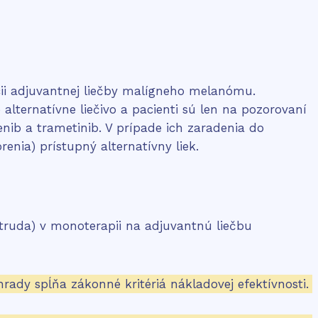
cii adjuvantnej liečby malígneho melanómu.
alternatívne liečivo a pacienti sú len na pozorovaní
enib a trametinib. V prípade ich zaradenia do
enia) prístupný alternatívny liek.
ytruda) v monoterapii na adjuvantnú liečbu
rady spĺňa zákonné kritériá nákladovej efektívnosti.