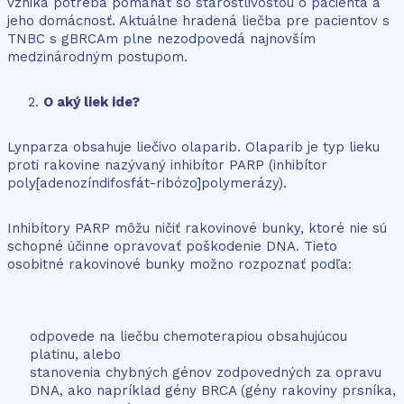
vzniká potreba pomáhať so starostlivosťou o pacienta a
jeho domácnosť. Aktuálne hradená liečba pre pacientov s
TNBC s gBRCAm plne nezodpovedá najnovším
medzinárodným postupom.
O aký liek ide?
Lynparza obsahuje liečivo olaparib. Olaparib je typ lieku
proti rakovine nazývaný inhibítor PARP (inhibítor
poly[adenozíndifosfát-ribózo]polymerázy).
Inhibítory PARP môžu ničiť rakovinové bunky, ktoré nie sú
schopné účinne opravovať poškodenie DNA. Tieto
osobitné rakovinové bunky možno rozpoznať podľa:
odpovede na liečbu chemoterapiou obsahujúcou
platinu, alebo
stanovenia chybných génov zodpovedných za opravu
DNA, ako napríklad gény BRCA (gény rakoviny prsníka,