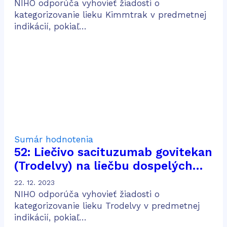
alebo metastatickým uveálnym
NIHO odporúča vyhovieť žiadosti o
melanómom
kategorizovanie lieku Kimmtrak v predmetnej
indikácií, pokiaľ…
Sumár hodnotenia
52: Liečivo sacituzumab govitekan
(Trodelvy) na liečbu dospelých
pacientov s pokročilým trojito
22. 12. 2023
negatívnym karcinómom prsníka,
NIHO odporúča vyhovieť žiadosti o
ktorí podstúpili dve alebo viac
kategorizovanie lieku Trodelvy v predmetnej
indikácií, pokiaľ…
systémových terapií