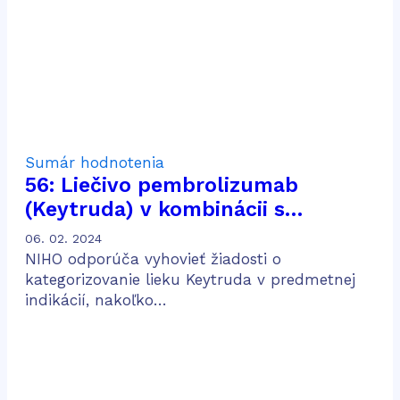
IV
Sumár hodnotenia
56: Liečivo pembrolizumab
(Keytruda) v kombinácii s
chemoterapiou obsahujúcou
06. 02. 2024
pemetrexed a platinu na liečbu
NIHO odporúča vyhovieť žiadosti o
dospelých pacientov v prvej línii
kategorizovanie lieku Keytruda v predmetnej
indikácií, nakoľko…
metastatického neskvamózneho
nemalobunkového karcinómu
pľúc