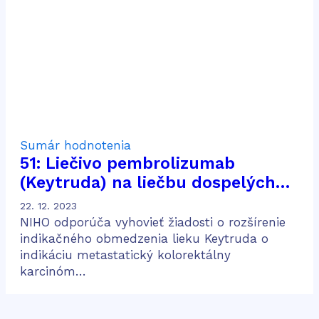
Sumár hodnotenia
51: Liečivo pembrolizumab
(Keytruda) na liečbu dospelých
pacientov s metastatickým
22. 12. 2023
kolorektálnym karcinómom
NIHO odporúča vyhovieť žiadosti o rozšírenie
indikačného obmedzenia lieku Keytruda o
indikáciu metastatický kolorektálny
karcinóm…