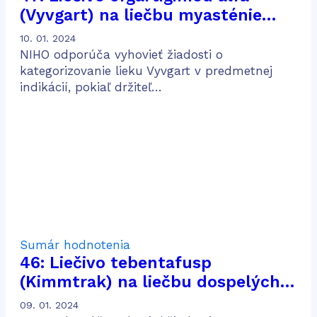
(Vyvgart) na liečbu myasténie
gravis
10. 01. 2024
NIHO odporúča vyhovieť žiadosti o
kategorizovanie lieku Vyvgart v predmetnej
indikácií, pokiaľ držiteľ…
Sumár hodnotenia
46: Liečivo tebentafusp
(Kimmtrak) na liečbu dospelých
pacientov s neresekovateľným
09. 01. 2024