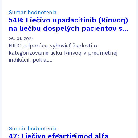
Sumár hodnotenia
54B: Liečivo upadacitinib (Rinvoq)
na liečbu dospelých pacientov so
stredne ťažkou až ťažkou
26. 01. 2024
aktívnou Crohnovou chorobou po
NIHO odporúča vyhovieť žiadosti o
predošlej konvenčnej a biologickej
kategorizovanie lieku Rinvoq v predmetnej
indikácií, pokiaľ…
liečbe
Sumár hodnotenia
47: Liečivo efgartigimod alfa