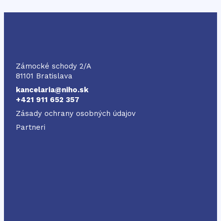
NIHO
Zámocké schody 2/A
81101 Bratislava
kancelaria@niho.sk
+421 911 652 357
Zásady ochrany osobných údajov
Partneri
Odkaz