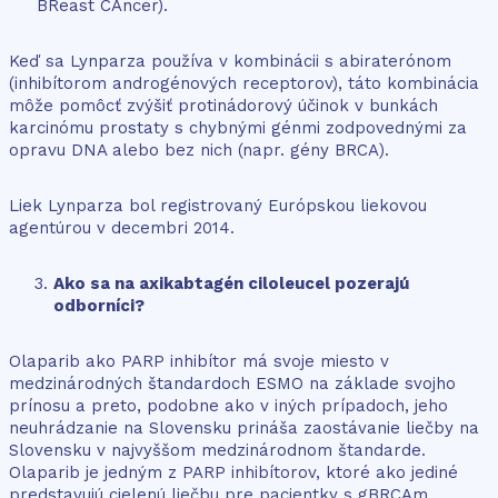
BReast CAncer).
Keď sa Lynparza používa v kombinácii s abiraterónom
(inhibítorom androgénových receptorov), táto kombinácia
môže pomôcť zvýšiť protinádorový účinok v bunkách
karcinómu prostaty s chybnými génmi zodpovednými za
opravu DNA alebo bez nich (napr. gény BRCA).
Liek Lynparza bol registrovaný Európskou liekovou
agentúrou v decembri 2014.
Ako sa na axikabtagén ciloleucel pozerajú
odborníci?
Olaparib ako PARP inhibítor má svoje miesto v
medzinárodných štandardoch ESMO na základe svojho
prínosu a preto, podobne ako v iných prípadoch, jeho
neuhrádzanie na Slovensku prináša zaostávanie liečby na
Slovensku v najvyššom medzinárodnom štandarde.
Olaparib je jedným z PARP inhibítorov, ktoré ako jediné
predstavujú cielenú liečbu pre pacientky s gBRCAm.