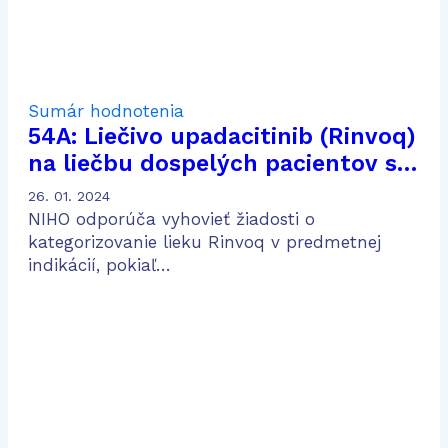
Sumár hodnotenia
54A: Liečivo upadacitinib (Rinvoq)
na liečbu dospelých pacientov so
stredne ťažkou až ťažkou
26. 01. 2024
aktívnou ulceróznou kolitídou po
NIHO odporúča vyhovieť žiadosti o
predošlej konvenčnej a biologickej
kategorizovanie lieku Rinvoq v predmetnej
indikácií, pokiaľ…
liečbe