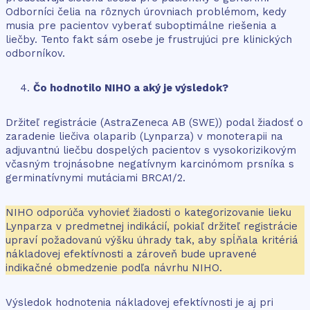
Odborníci čelia na rôznych úrovniach problémom, kedy
musia pre pacientov vyberať suboptimálne riešenia a
liečby. Tento fakt sám osebe je frustrujúci pre klinických
odborníkov.
Čo hodnotilo NIHO a aký je výsledok?
Držiteľ registrácie (AstraZeneca AB (SWE)) podal žiadosť o
zaradenie liečiva olaparib (Lynparza) v monoterapii na
adjuvantnú liečbu dospelých pacientov s vysokorizikovým
včasným trojnásobne negatívnym karcinómom prsníka s
germinatívnymi mutáciami BRCA1/2.
NIHO odporúča vyhovieť žiadosti o kategorizovanie lieku
Lynparza v predmetnej indikácií, pokiaľ držiteľ registrácie
upraví požadovanú výšku úhrady tak, aby spĺňala kritériá
nákladovej efektívnosti a zároveň bude upravené
indikačné obmedzenie podľa návrhu NIHO.
Výsledok hodnotenia nákladovej efektívnosti je aj pri