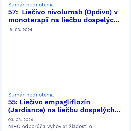
Sumár hodnotenia
57: Liečivo nivolumab (Opdivo) v
monoterapii na liečbu dospelých
pacientov s pokročilým
18. 03. 2024
karcinómom z renálnych buniek
po predchádzajúcej liečbe
Sumár hodnotenia
55: Liečivo empagliflozín
(Jardiance) na liečbu dospelých
pacientov s chronickou chorobou
03. 03. 2024
obličiek
NIHO odporúča vyhovieť žiadosti o