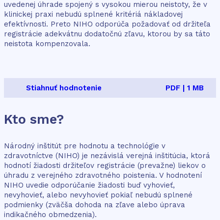
uvedenej úhrade spojený s vysokou mierou neistoty, že v
klinickej praxi nebudú splnené kritériá nákladovej
efektívnosti. Preto NIHO odporúča požadovať od držiteľa
registrácie adekvátnu dodatočnú zľavu, ktorou by sa táto
neistota kompenzovala.
Stiahnuť hodnotenie
PDF | 1 MB
Kto sme?
Národný inštitút pre hodnotu a technológie v
zdravotníctve (NIHO) je nezávislá verejná inštitúcia, ktorá
hodnotí žiadosti držiteľov registrácie (prevažne) liekov o
úhradu z verejného zdravotného poistenia. V hodnotení
NIHO uvedie odporúčanie žiadosti buď vyhovieť,
nevyhovieť, alebo nevyhovieť pokiaľ nebudú splnené
podmienky (zväčša dohoda na zľave alebo úprava
indikačného obmedzenia).