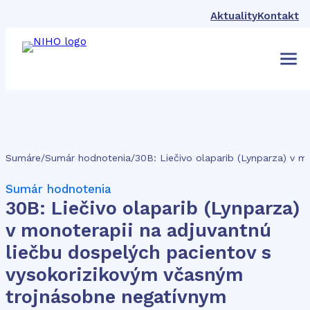
Aktuality
Kontakt
Sumáre
/
Sumár hodnotenia
/
Sumár hodnotenia
30B: Liečivo olaparib (Lynparza)
v monoterapii na adjuvantnú
liečbu dospelých pacientov s
vysokorizikovým včasným
trojnásobne negatívnym