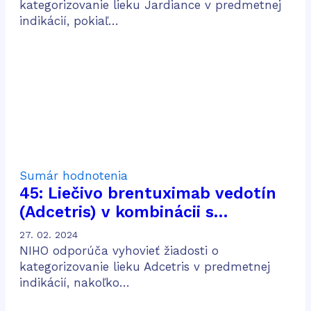
kategorizovanie lieku Jardiance v predmetnej
indikácií, pokiaľ…
Sumár hodnotenia
45: Liečivo brentuximab vedotín
(Adcetris) v kombinácii s
doxorubicínom, vinblastínom a
27. 02. 2024
dakarbazínom (AVD) na liečbu
NIHO odporúča vyhovieť žiadosti o
dospelých pacientov s predtým
kategorizovanie lieku Adcetris v predmetnej
indikácií, nakoľko…
neliečeným CD30 pozitívnym
Hodgkinovým lymfómom v štádiu