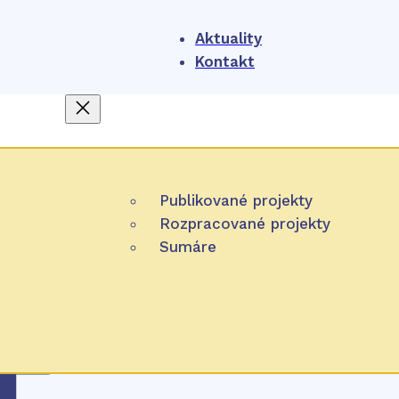
Aktuality
Kontakt
O nás
4
Publikované projekty
NIHO
Projekty
Rozpracované projekty
Čo je HTA
Participácia
Sumáre
Zverejňovanie
Úlohy NIHO
Pracovná metóda
Partnerské organizácie