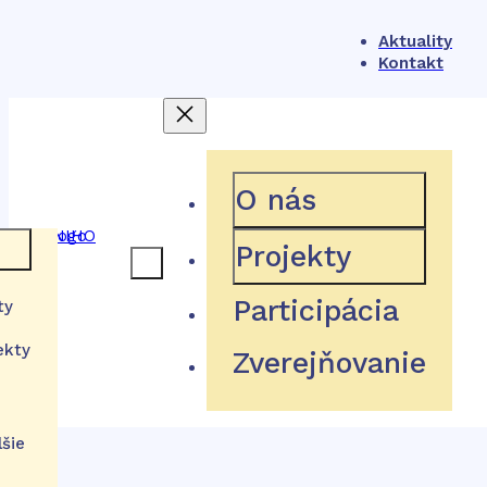
Aktuality
Kontakt
404
O nás
Projekty
ámec
Participácia
ty
Hľadaná stránka neexistuje
ekty
Zverejňovanie
ém
tu
Návrat domov
ácie
lšie