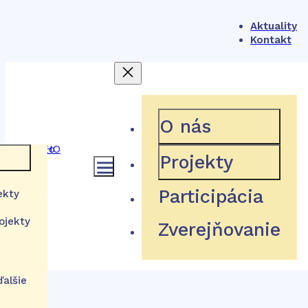
Aktuality
Kontakt
404
O nás
Projekty
 rámec
Participácia
ekty
Hľadaná stránka neexistuje
ojekty
Zverejňovanie
a
stém
tútu
Návrat domov
izácie
ďalšie