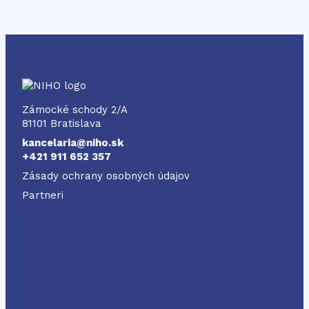
NIHO
Zámocké schody 2/A
81101 Bratislava
kancelaria@niho.sk
+421 911 652 357
Zásady ochrany osobných údajov
Partneri
Odkaz