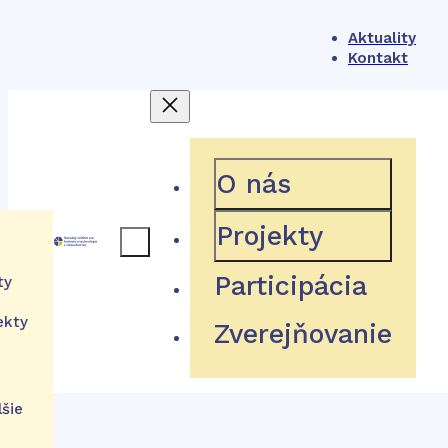
Aktuality
Kontakt
404
O nás
Projekty
ámec
Participácia
ty
Hľadaná stránka neexistuje
ekty
Zverejňovanie
ém
tu
Návrat domov
ácie
lšie