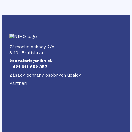
NIHO
Zámocké schody 2/A
81101 Bratislava
kancelaria@niho.sk
+421 911 652 357
Zásady ochrany osobných údajov
Partneri
Odkaz