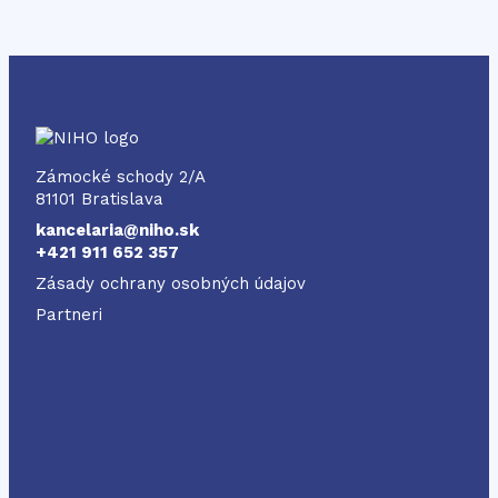
NIHO
Zámocké schody 2/A
81101 Bratislava
kancelaria@niho.sk
+421 911 652 357
Zásady ochrany osobných údajov
Partneri
Odkaz