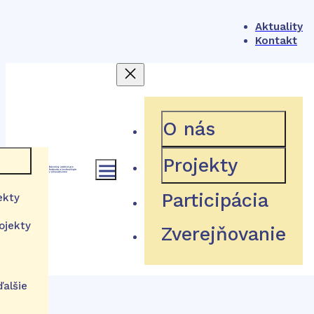
Aktuality
Kontakt
404
O nás
Projekty
 rámec
Participácia
ekty
Hľadaná stránka neexistuje
ojekty
Zverejňovanie
a
stém
tútu
Návrat domov
izácie
ďalšie