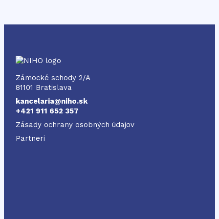
NIHO
Zámocké schody 2/A
81101 Bratislava
kancelaria@niho.sk
+421 911 652 357
Zásady ochrany osobných údajov
Partneri
Odkaz