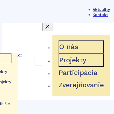
Aktuality
Kontakt
404
O nás
Projekty
 rámec
Participácia
ekty
Hľadaná stránka neexistuje
ojekty
Zverejňovanie
a
stém
tútu
Návrat domov
izácie
ďalšie