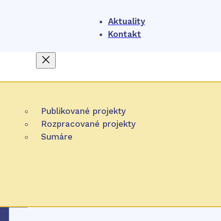
Aktuality
Kontakt
O nás
4
NIHO
Publikované projekty
Projekty
Čo je HTA
Rozpracované projekty
Participácia
Sumáre
Úlohy NIHO
Zverejňovanie
Pracovná metóda
Partnerské organizácie
Slove
NIHO