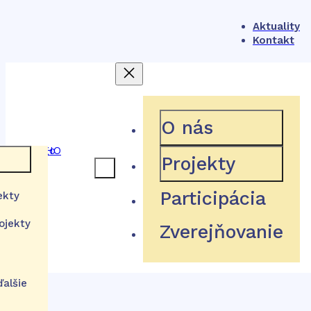
Aktuality
Kontakt
404
O nás
Projekty
 rámec
Participácia
ekty
Hľadaná stránka neexistuje
ojekty
Zverejňovanie
a
stém
tútu
Návrat domov
izácie
ďalšie