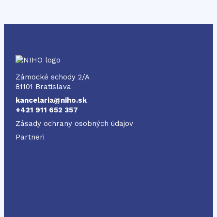
NIHO
Zámocké schody 2/A
81101 Bratislava
kancelaria@niho.sk
+421 911 652 357
Zásady ochrany osobných údajov
Partneri
Odkaz