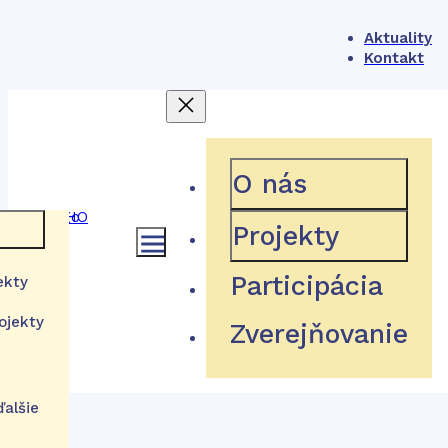
Aktuality
Kontakt
404
O nás
Projekty
 rámec
Participácia
ekty
Hľadaná stránka neexistuje
ojekty
Zverejňovanie
a
stém
tútu
Návrat domov
izácie
ďalšie