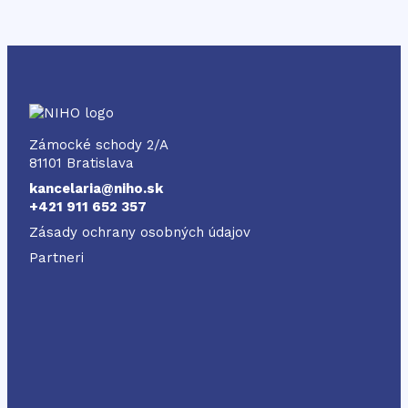
NIHO
Zámocké schody 2/A
81101 Bratislava
kancelaria@niho.sk
+421 911 652 357
Zásady ochrany osobných údajov
Partneri
Odkaz