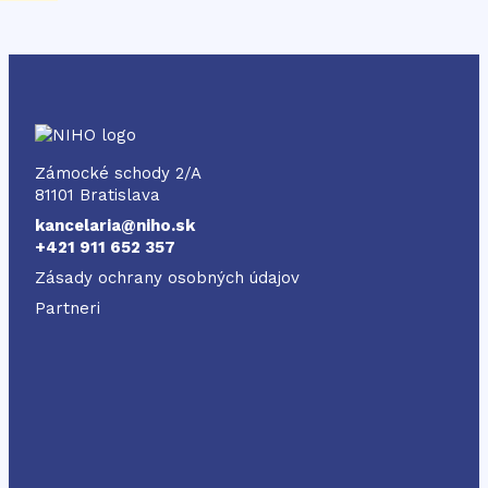
NIHO
Zámocké schody 2/A
81101 Bratislava
kancelaria@niho.sk
+421 911 652 357
Zásady ochrany osobných údajov
Partneri
Odkaz