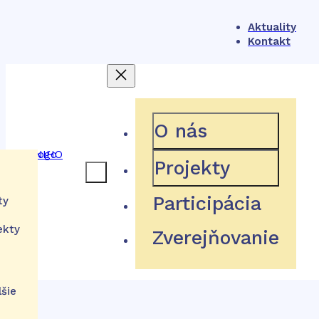
Aktuality
Kontakt
404
O nás
Projekty
ámec
Participácia
ty
Hľadaná stránka neexistuje
ekty
Zverejňovanie
ém
tu
Návrat domov
ácie
lšie