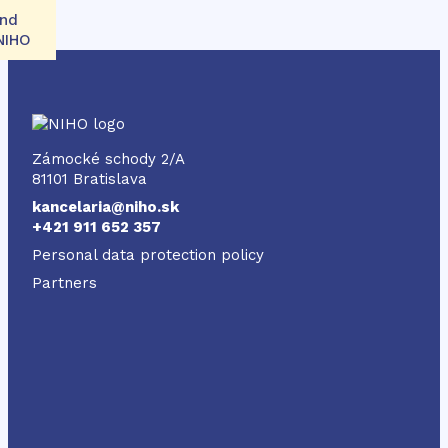
and
 NIHO
NIHO
Zámocké schody 2/A
81101 Bratislava
kancelaria@niho.sk
+421 911 652 357
Personal data protection policy
Partners
Odkaz