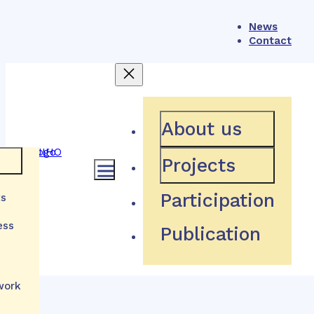
News
Contact
404
About us
Projects
Participation
ts
Hľadaná stránka neexistuje
ess
Publication
Návrat domov
h
tions
work