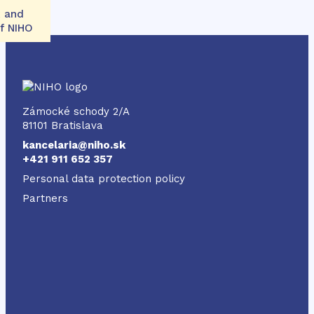
k and
of NIHO
NIHO
Zámocké schody 2/A
81101 Bratislava
kancelaria@niho.sk
+421 911 652 357
Personal data protection policy
Partners
Odkaz