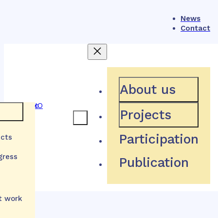
News
Contact
404
About us
Projects
e
Participation
ects
Hľadaná stránka neexistuje
gress
Publication
Návrat domov
lth
zations
t work