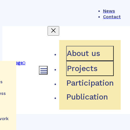
News
Contact
404
About us
Projects
Participation
ts
Hľadaná stránka neexistuje
ess
Publication
Návrat domov
h
tions
work