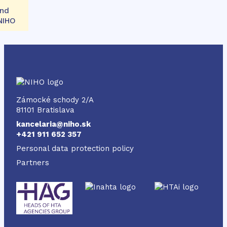
and
 NIHO
NIHO
Zámocké schody 2/A
81101 Bratislava
kancelaria@niho.sk
+421 911 652 357
Personal data protection policy
Partners
Odkaz
Odkaz
Odkaz