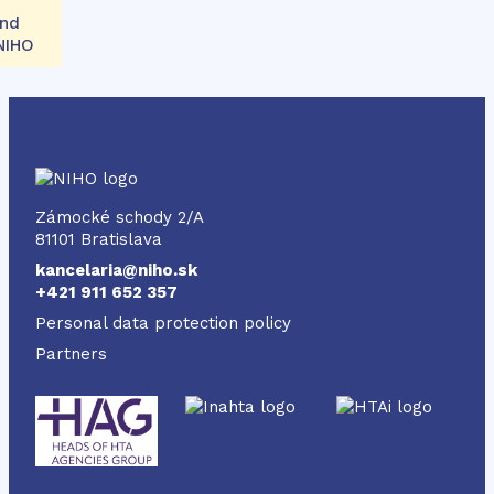
and
 NIHO
NIHO
Zámocké schody 2/A
81101 Bratislava
kancelaria@niho.sk
+421 911 652 357
Personal data protection policy
Partners
Odkaz
Odkaz
Odkaz