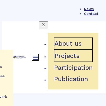
News
Contact
404
About us
Projects
Participation
ts
Hľadaná stránka neexistuje
ess
Publication
Návrat domov
h
tions
work