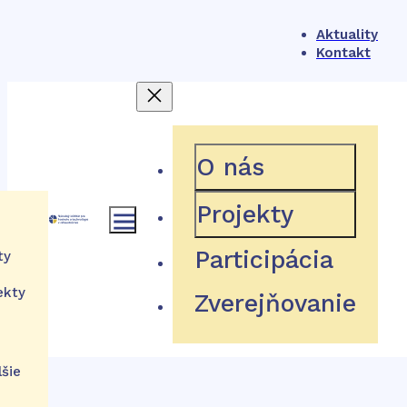
Aktuality
Kontakt
404
O nás
Projekty
ámec
Participácia
ty
Hľadaná stránka neexistuje
ekty
Zverejňovanie
ém
tu
Návrat domov
ácie
lšie