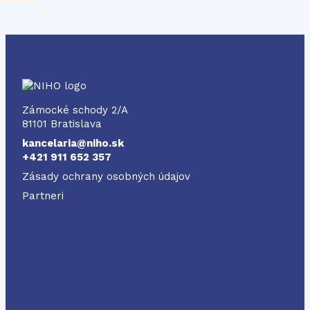
NIHO
Zámocké schody 2/A
81101 Bratislava
kancelaria@niho.sk
+421 911 652 357
Zásady ochrany osobných údajov
Partneri
Odkaz